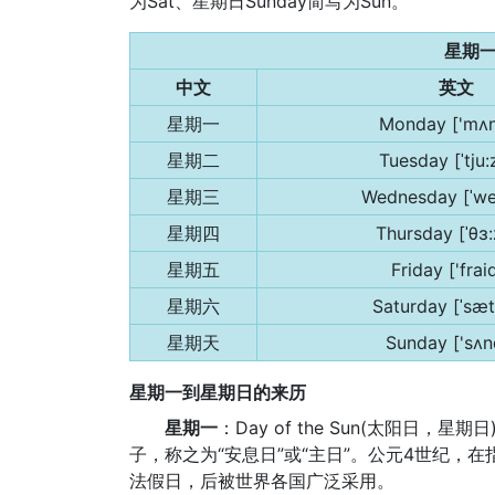
为Sat、星期日Sunday简写为Sun。
星期
中文
英文
星期一
Monday ['mʌn
星期二
Tuesday [ˈtju:
星期三
Wednesday [ˈwe
星期四
Thursday [ˈθɜ:
星期五
Friday ['frai
星期六
Saturday [ˈsæ
星期天
Sunday ['sʌn
星期一到星期日的来历
星期一
：Day of the Sun(太阳
子，称之为“安息日”或“主日”。公元4世纪，
法假日，后被世界各国广泛采用。