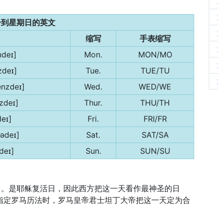
一到星期日的英文
缩写
手表缩写
deɪ]
Mon.
MON/MO
zdeɪ]
Tue.
TUE/TU
nzdeɪ]
Wed.
WED/WE
zdeɪ]
Thur.
THU/TH
deɪ]
Fri.
FRI/FR
tədeɪ]
Sat.
SAT/SA
deɪ]
Sun.
SUN/SU
日，星期日)。是耶稣复活日，因此西方把这一天看作最神圣的日
在指定罗马历法时，罗马皇帝君士坦丁大帝把这一天定为合