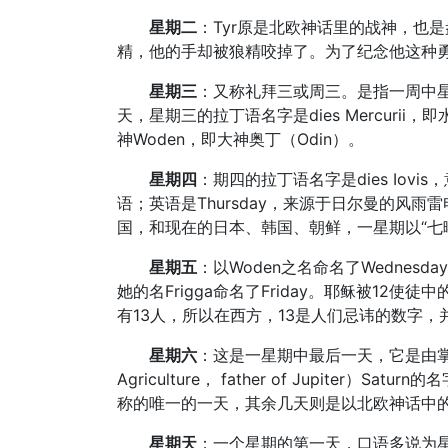
星期二
：Tyr原是北欧神话里的战神，也
精，他的手却被狼精咬掉了。为了纪念他这种勇敢
星期三
：又称礼拜三或周三。是指一周中
天，星期三的拉丁语名字是dies Mercurii
神Woden，即大神奥丁（Odin）。
星期四
：期四的拉丁语名字是dies Iov
语；英语是Thursday，来源于日尔曼的风雨雷
国，和现在的日本、韩国、朝鲜，一星期以“七
星期五
：以Woden之名命名了Wednesd
她的名Frigga命名了Friday。耶稣被1
有13人，所以在西方，13是人们忌讳的数字
星期六
：这是一星期中最后一天，它是由掌管
Agriculture， father of Jupite
称的唯一的一天，其余几天则是以北欧神话中
星期天
：一个星期的第一天，口语多说为