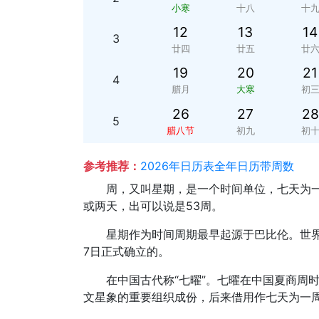
小寒
十八
十
12
13
14
3
廿四
廿五
廿
19
20
21
4
腊月
大寒
初
26
27
28
5
腊八节
初九
初
参考推荐：
2026年日历表全年日历带周数
周，又叫星期，是一个时间单位，七天为一
或两天，出可以说是53周。
星期作为时间周期最早起源于巴比伦。世界
7日正式确立的。
在中国古代称“七曜”。七曜在中国夏商周
文星象的重要组织成份，后来借用作七天为一周