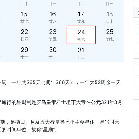
九
二十
廿一
廿二
廿三
15
16
17
18
六
廿七
廿八
廿九
三十
22
23
25
24
三
初四
初五
初七
初六
29
30
31
十
十一
十二
十三
周，一年共365天（闰年366天），一年大52周余一天
通行的星期制是罗马皇帝君士坦丁大帝在公元321年3月
时期，是指日、月及五大行星等七个主要星体，是当时天
的时间单位，故称“星期”。