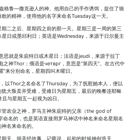
是盎格鲁—撒克逊人的神。他用自己的手作诱饵，捉住了狼
的精神，使用他的名字来命名Tuesday这一天。
星期二之后、星期四之前的那一天。星期三是一周的第三
，即水星日或墨邱利日；英语是Wednesday，来源于日尔曼主
is，意思就是朱庇特日或木星日；法语是jeudi，来源于拉丁
电之神Thor；俄语是четврг，意思是“第四天”。在古代中
曜”来分别命名，星期四叫木曜日。
ay，以Thor之名命名了Thursday，为了抚慰她本人，便以
2使徒中的犹大叛卖并受难，受难日为星期五，最后的晚餐连耶稣
，并且与星期五一起视为凶日。
农业之神，罗马主神朱庇特的父亲（the god of
r）Saturn的名字命名的，也是英语直接用罗马神话中神名来命名星期名
的神名来命名的。
星期天。据圣经故事，记载说，起初的时候神创造天