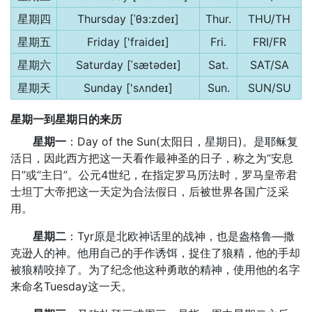
星期四
Thursday [ˈθɜ:zdeɪ]
Thur.
THU/TH
星期五
Friday ['fraideɪ]
Fri.
FRI/FR
星期六
Saturday [ˈsætədeɪ]
Sat.
SAT/SA
星期天
Sunday ['sʌndeɪ]
Sun.
SUN/SU
星期一到星期日的来历
星期一
：Day of the Sun(太阳日，星期日)。是耶稣复
活日，因此西方把这一天看作最神圣的日子，称之为“安息
日”或“主日”。公元4世纪，在指定罗马历法时，罗马皇帝君
士坦丁大帝把这一天定为合法假日，后被世界各国广泛采
用。
星期二
：Tyr原是北欧神话里的战神，也是盎格鲁—撒
克逊人的神。他用自己的手作诱饵，捉住了狼精，他的手却
被狼精咬掉了。为了纪念他这种勇敢的精神，使用他的名字
来命名Tuesday这一天。