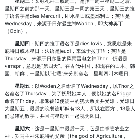
星期三
：又称礼拜三或周三。是指一周中星期二之后、
星期四之前的那一天。星期三是一周的第三天，星期三的拉
丁语名字是dies Mercurii，即水星日或墨邱利日；英语是
Wednesday，来源于日尔曼主神Woden，即大神奥丁
（Odin）。
星期四
：期四的拉丁语名字是dies Iovis，意思就是朱
庇特日或木星日；法语是jeudi，来源于拉丁语；英语是
Thursday，来源于日尔曼的风雨雷电之神Thor；俄语是
четврг，意思是“第四天”。在古代中国，和现在的日本、韩
国、朝鲜，一星期以“七曜”来分别命名，星期四叫木曜日。
星期五
：以Woden之名命名了Wednesday，以Thor之
名命名了Thursday，为了抚慰她本人，便以她的名Frigga
命名了Friday。耶稣被12使徒中的犹大叛卖并受难，受难日
为星期五，最后的晚餐连耶稣有13人，所以在西方，13是人
们忌讳的数字，并且与星期五一起视为凶日。
星期六
：这是一星期中最后一天，它是由掌管农业之
神，罗马主神朱庇特的父亲（the god of Agriculture，