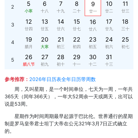
5
6
7
8
10
11
9
2
小寒
十八
十九
二十
廿二
廿三
廿一
12
13
14
15
17
18
16
3
廿四
廿五
廿六
廿七
廿九
三十
廿八
19
20
21
22
23
24
25
4
腊月
大寒
初三
初四
初五
初六
初七
26
27
28
29
30
31
5
腊八节
初九
初十
十一
十二
十三
参考推荐：
2026年日历表全年日历带周数
周，又叫星期，是一个时间单位，七天为一周，一年共
365天（闰年366天），一年大52周余一天或两天，出可以
说是53周。
星期作为时间周期最早起源于巴比伦。世界通行的星期
制是罗马皇帝君士坦丁大帝在公元321年3月7日正式确立
的。