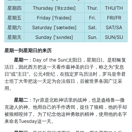
星期四
Thursday [ˈθɜ:zdeɪ]
Thur.
THU/TH
星期五
Friday ['fraideɪ]
Fri.
FRI/FR
星期六
Saturday [ˈsætədeɪ]
Sat.
SAT/SA
星期天
Sunday ['sʌndeɪ]
Sun.
SUN/SU
星期一到星期日的来历
星期一
：Day of the Sun(太阳日，星期日)。是耶稣复
活日，因此西方把这一天看作最神圣的日子，称之为“安息
日”或“主日”。公元4世纪，在指定罗马历法时，罗马皇帝君
士坦丁大帝把这一天定为合法假日，后被世界各国广泛采
用。
星期二
：Tyr原是北欧神话里的战神，也是盎格鲁—撒
克逊人的神。他用自己的手作诱饵，捉住了狼精，他的手却
被狼精咬掉了。为了纪念他这种勇敢的精神，使用他的名字
来命名Tuesday这一天。