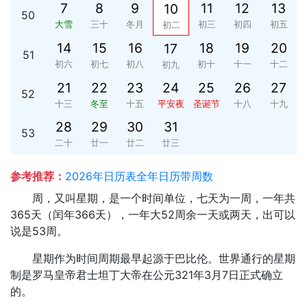
7
8
9
11
12
13
10
50
大雪
三十
冬月
初三
初四
初五
初二
14
15
16
18
19
20
17
51
初六
初七
初八
初十
十一
十二
初九
21
22
23
24
25
26
27
52
十三
冬至
十五
平安夜
圣诞节
十八
十九
28
29
30
31
53
二十
廿一
廿二
廿三
参考推荐：
2026年日历表全年日历带周数
周，又叫星期，是一个时间单位，七天为一周，一年共
365天（闰年366天），一年大52周余一天或两天，出可以
说是53周。
星期作为时间周期最早起源于巴比伦。世界通行的星期
制是罗马皇帝君士坦丁大帝在公元321年3月7日正式确立
的。