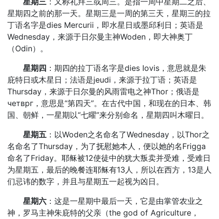
星期三
：又称礼拜三或周三。是指一周中星期二之后、
星期四之前的那一天。星期三是一周的第三天，星期三的拉
丁语名字是dies Mercurii，即水星日或墨邱利日；英语是
Wednesday，来源于日尔曼主神Woden，即大神奥丁
（Odin）。
星期四
：期四的拉丁语名字是dies Iovis，意思就是朱
庇特日或木星日；法语是jeudi，来源于拉丁语；英语是
Thursday，来源于日尔曼的风雨雷电之神Thor；俄语是
четврг，意思是“第四天”。在古代中国，和现在的日本、韩
国、朝鲜，一星期以“七曜”来分别命名，星期四叫木曜日。
星期五
：以Woden之名命名了Wednesday，以Thor之
名命名了Thursday，为了抚慰她本人，便以她的名Frigga
命名了Friday。耶稣被12使徒中的犹大叛卖并受难，受难日
为星期五，最后的晚餐连耶稣有13人，所以在西方，13是人
们忌讳的数字，并且与星期五一起视为凶日。
星期六
：这是一星期中最后一天，它是由掌管农业之
神，罗马主神朱庇特的父亲（the god of Agriculture，