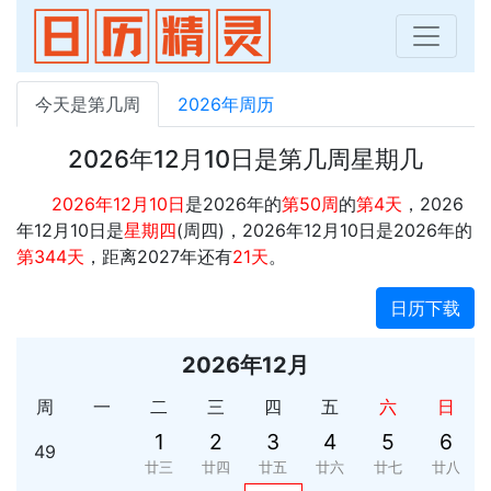
今天是第几周
2026年周历
2026年12月10日是第几周星期几
2026年12月10日
是2026年的
第50周
的
第4天
，2026
年12月10日是
星期四
(周四)，2026年12月10日是2026年的
第344天
，距离2027年还有
21天
。
日历下载
2026年12月
周
一
二
三
四
五
六
日
1
2
3
4
5
6
49
廿三
廿四
廿五
廿六
廿七
廿八