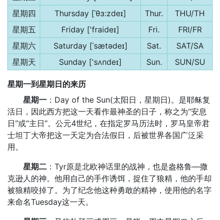
星期四
Thursday [ˈθɜ:zdeɪ]
Thur.
THU/TH
星期五
Friday ['fraideɪ]
Fri.
FRI/FR
星期六
Saturday [ˈsætədeɪ]
Sat.
SAT/SA
星期天
Sunday ['sʌndeɪ]
Sun.
SUN/SU
星期一到星期日的来历
星期一
：Day of the Sun(太阳日，星期日)。是耶稣复
活日，因此西方把这一天看作最神圣的日子，称之为“安息
日”或“主日”。公元4世纪，在指定罗马历法时，罗马皇帝君
士坦丁大帝把这一天定为合法假日，后被世界各国广泛采
用。
星期二
：Tyr原是北欧神话里的战神，也是盎格鲁—撒
克逊人的神。他用自己的手作诱饵，捉住了狼精，他的手却
被狼精咬掉了。为了纪念他这种勇敢的精神，使用他的名字
来命名Tuesday这一天。