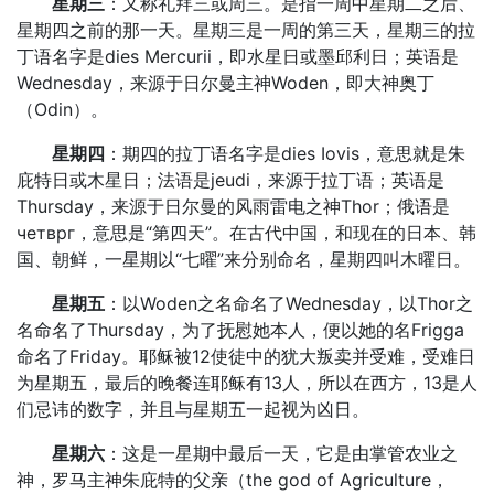
星期三
：又称礼拜三或周三。是指一周中星期二之后、
星期四之前的那一天。星期三是一周的第三天，星期三的拉
丁语名字是dies Mercurii，即水星日或墨邱利日；英语是
Wednesday，来源于日尔曼主神Woden，即大神奥丁
（Odin）。
星期四
：期四的拉丁语名字是dies Iovis，意思就是朱
庇特日或木星日；法语是jeudi，来源于拉丁语；英语是
Thursday，来源于日尔曼的风雨雷电之神Thor；俄语是
четврг，意思是“第四天”。在古代中国，和现在的日本、韩
国、朝鲜，一星期以“七曜”来分别命名，星期四叫木曜日。
星期五
：以Woden之名命名了Wednesday，以Thor之
名命名了Thursday，为了抚慰她本人，便以她的名Frigga
命名了Friday。耶稣被12使徒中的犹大叛卖并受难，受难日
为星期五，最后的晚餐连耶稣有13人，所以在西方，13是人
们忌讳的数字，并且与星期五一起视为凶日。
星期六
：这是一星期中最后一天，它是由掌管农业之
神，罗马主神朱庇特的父亲（the god of Agriculture，