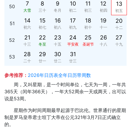
7
8
9
10
11
12
13
50
大雪
三十
冬月
初二
初三
初四
初五
14
15
16
17
18
19
20
51
初六
初七
初八
初九
初十
十一
十二
21
22
23
24
25
26
27
52
十三
冬至
十五
平安夜
圣诞节
十八
十九
28
29
30
31
53
二十
廿一
廿二
廿三
参考推荐：
2026年日历表全年日历带周数
周，又叫星期，是一个时间单位，七天为一周，一年共
365天（闰年366天），一年大52周余一天或两天，出可以
说是53周。
星期作为时间周期最早起源于巴比伦。世界通行的星期
制是罗马皇帝君士坦丁大帝在公元321年3月7日正式确立
的。