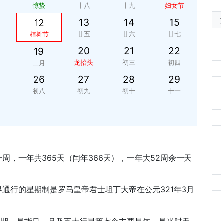
六
惊蛰
十八
十九
妇女节
13
14
15
12
三
廿五
廿六
廿七
植树节
20
21
22
19
十
龙抬头
初三
初四
二月
26
27
28
29
七
初八
初九
初十
十一
周，一年共365天（闰年366天），一年大52周余一天
通行的星期制是罗马皇帝君士坦丁大帝在公元321年3月