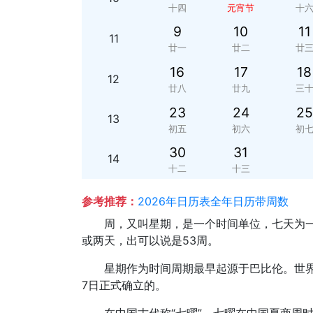
十四
元宵节
十
9
10
11
11
廿一
廿二
廿
16
17
18
12
廿八
廿九
三
23
24
25
13
初五
初六
初
30
31
14
十二
十三
参考推荐：
2026年日历表全年日历带周数
周，又叫星期，是一个时间单位，七天为一
或两天，出可以说是53周。
星期作为时间周期最早起源于巴比伦。世界
7日正式确立的。