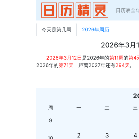
日历表全
今天是第几周
2026年周历
2026年3
2026年3月12日
是2026年的
第11周
的
第4
2026年的
第71天
，距离2027年还有
294天
。
2
周
一
二
三
9
2
3
4
10