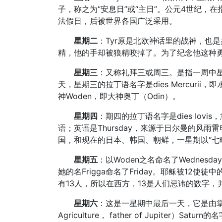
子，称之为“安息日”或“主日”。公元4世纪，
法假日，后被世界各国广泛采用。
星期二
：Tyr原是北欧神话里的战神，也
精，他的手却被狼精咬掉了。为了纪念他这种勇敢
星期三
：又称礼拜三或周三。是指一周中
天，星期三的拉丁语名字是dies Mercurii
神Woden，即大神奥丁（Odin）。
星期四
：期四的拉丁语名字是dies Iov
语；英语是Thursday，来源于日尔曼的风雨雷
国，和现在的日本、韩国、朝鲜，一星期以“七
星期五
：以Woden之名命名了Wednesd
她的名Frigga命名了Friday。耶稣被1
有13人，所以在西方，13是人们忌讳的数字
星期六
：这是一星期中最后一天，它是由掌管
Agriculture， father of Jupite