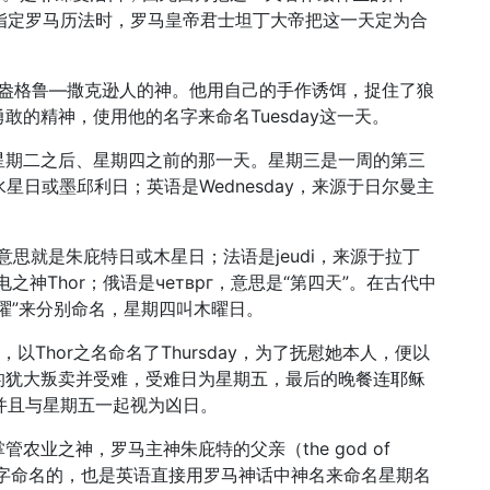
在指定罗马历法时，罗马皇帝君士坦丁大帝把这一天定为合
是盎格鲁—撒克逊人的神。他用自己的手作诱饵，捉住了狼
的精神，使用他的名字来命名Tuesday这一天。
星期二之后、星期四之前的那一天。星期三是一周的第三
，即水星日或墨邱利日；英语是Wednesday，来源于日尔曼主
is，意思就是朱庇特日或木星日；法语是jeudi，来源于拉丁
电之神Thor；俄语是четврг，意思是“第四天”。在古代中
曜”来分别命名，星期四叫木曜日。
ay，以Thor之名命名了Thursday，为了抚慰她本人，便以
2使徒中的犹大叛卖并受难，受难日为星期五，最后的晚餐连耶稣
，并且与星期五一起视为凶日。
农业之神，罗马主神朱庇特的父亲（the god of
r）Saturn的名字命名的，也是英语直接用罗马神话中神名来命名星期名