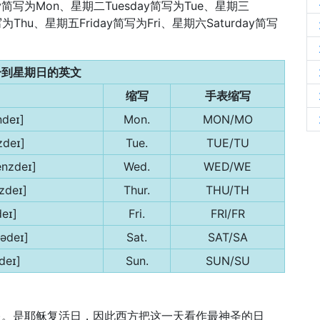
写为Mon、星期二Tuesday简写为Tue、星期三
写为Thu、星期五Friday简写为Fri、星期六Saturday简写
一到星期日的英文
缩写
手表缩写
deɪ]
Mon.
MON/MO
zdeɪ]
Tue.
TUE/TU
nzdeɪ]
Wed.
WED/WE
zdeɪ]
Thur.
THU/TH
deɪ]
Fri.
FRI/FR
tədeɪ]
Sat.
SAT/SA
deɪ]
Sun.
SUN/SU
日，星期日)。是耶稣复活日，因此西方把这一天看作最神圣的日