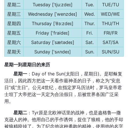
星期二
Tuesday [ˈtju:zdeɪ]
Tue.
TUE/TU
星期三
Wednesday [ˈwenzdeɪ]
Wed.
WED/WE
星期四
Thursday [ˈθɜ:zdeɪ]
Thur.
THU/TH
星期五
Friday ['fraideɪ]
Fri.
FRI/FR
星期六
Saturday [ˈsætədeɪ]
Sat.
SAT/SA
星期天
Sunday ['sʌndeɪ]
Sun.
SUN/SU
星期一到星期日的来历
星期一
：Day of the Sun(太阳日，星期日)。是耶稣复
活日，因此西方把这一天看作最神圣的日子，称之为“安息
日”或“主日”。公元4世纪，在指定罗马历法时，罗马皇帝君
士坦丁大帝把这一天定为合法假日，后被世界各国广泛采
用。
星期二
：Tyr原是北欧神话里的战神，也是盎格鲁—撒
克逊人的神。他用自己的手作诱饵，捉住了狼精，他的手却
被狼精咬掉了。为了纪念他这种勇敢的精神，使用他的名字