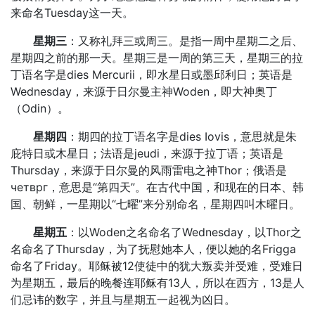
来命名Tuesday这一天。
星期三
：又称礼拜三或周三。是指一周中星期二之后、
星期四之前的那一天。星期三是一周的第三天，星期三的拉
丁语名字是dies Mercurii，即水星日或墨邱利日；英语是
Wednesday，来源于日尔曼主神Woden，即大神奥丁
（Odin）。
星期四
：期四的拉丁语名字是dies Iovis，意思就是朱
庇特日或木星日；法语是jeudi，来源于拉丁语；英语是
Thursday，来源于日尔曼的风雨雷电之神Thor；俄语是
четврг，意思是“第四天”。在古代中国，和现在的日本、韩
国、朝鲜，一星期以“七曜”来分别命名，星期四叫木曜日。
星期五
：以Woden之名命名了Wednesday，以Thor之
名命名了Thursday，为了抚慰她本人，便以她的名Frigga
命名了Friday。耶稣被12使徒中的犹大叛卖并受难，受难日
为星期五，最后的晚餐连耶稣有13人，所以在西方，13是人
们忌讳的数字，并且与星期五一起视为凶日。