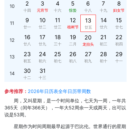
2
3
4
5
6
7
8
10
十四
元宵节
十六
惊蛰
十八
十九
妇女节
9
10
11
12
14
15
13
11
廿一
廿二
廿三
植树节
廿六
廿七
廿五
16
17
18
19
21
22
20
12
廿八
廿九
三十
二月
初三
初四
龙抬头
23
24
25
26
27
28
29
13
初五
初六
初七
初八
初九
初十
十一
30
31
14
十二
十三
参考推荐：
2026年日历表全年日历带周数
周，又叫星期，是一个时间单位，七天为一周，一年共
365天（闰年366天），一年大52周余一天或两天，出可以
说是53周。
星期作为时间周期最早起源于巴比伦。世界通行的星期