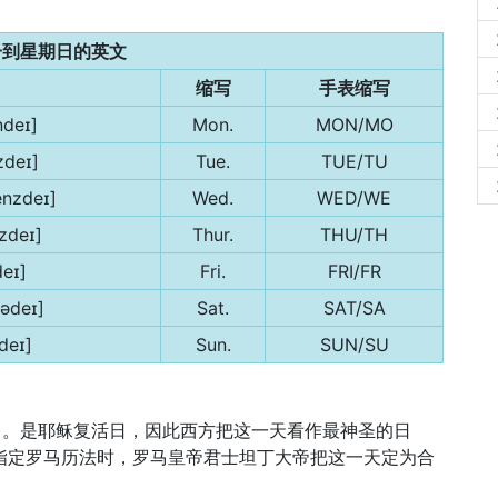
一到星期日的英文
缩写
手表缩写
deɪ]
Mon.
MON/MO
zdeɪ]
Tue.
TUE/TU
nzdeɪ]
Wed.
WED/WE
zdeɪ]
Thur.
THU/TH
deɪ]
Fri.
FRI/FR
tədeɪ]
Sat.
SAT/SA
deɪ]
Sun.
SUN/SU
日，星期日)。是耶稣复活日，因此西方把这一天看作最神圣的日
在指定罗马历法时，罗马皇帝君士坦丁大帝把这一天定为合