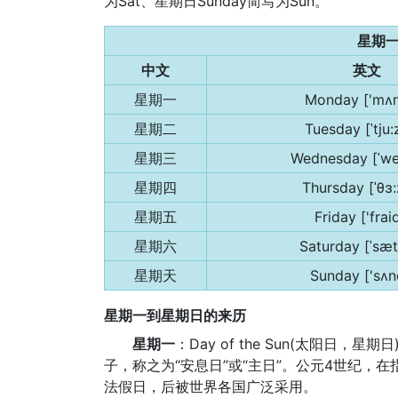
为Sat、星期日Sunday简写为Sun。
星期
中文
英文
星期一
Monday ['mʌn
星期二
Tuesday [ˈtju:
星期三
Wednesday [ˈwe
星期四
Thursday [ˈθɜ:
星期五
Friday ['frai
星期六
Saturday [ˈsæ
星期天
Sunday ['sʌn
星期一到星期日的来历
星期一
：Day of the Sun(太阳
子，称之为“安息日”或“主日”。公元4世纪，
法假日，后被世界各国广泛采用。