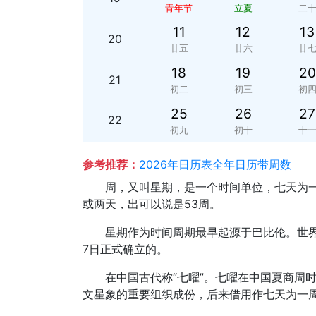
青年节
立夏
二
11
12
13
20
廿五
廿六
廿
18
19
20
21
初二
初三
初
25
26
27
22
初九
初十
十
参考推荐：
2026年日历表全年日历带周数
周，又叫星期，是一个时间单位，七天为一
或两天，出可以说是53周。
星期作为时间周期最早起源于巴比伦。世界
7日正式确立的。
在中国古代称“七曜”。七曜在中国夏商周
文星象的重要组织成份，后来借用作七天为一周