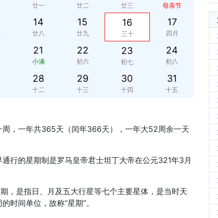
十
廿一
廿二
廿三
母亲节
14
15
17
16
七
廿八
廿九
四月
三十
21
22
24
23
四
小满
初六
初八
初七
28
29
30
31
一
十二
十三
十四
十五
周，一年共365天（闰年366天），一年大52周余一天
通行的星期制是罗马皇帝君士坦丁大帝在公元321年3月
时期，是指日、月及五大行星等七个主要星体，是当时天
的时间单位，故称“星期”。