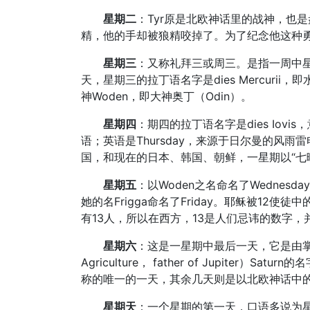
星期二
：Tyr原是北欧神话里的战神，也
精，他的手却被狼精咬掉了。为了纪念他这种勇敢
星期三
：又称礼拜三或周三。是指一周中
天，星期三的拉丁语名字是dies Mercurii
神Woden，即大神奥丁（Odin）。
星期四
：期四的拉丁语名字是dies Iov
语；英语是Thursday，来源于日尔曼的风雨雷
国，和现在的日本、韩国、朝鲜，一星期以“七
星期五
：以Woden之名命名了Wednesd
她的名Frigga命名了Friday。耶稣被1
有13人，所以在西方，13是人们忌讳的数字
星期六
：这是一星期中最后一天，它是由掌管
Agriculture， father of Jupite
称的唯一的一天，其余几天则是以北欧神话中
星期天
：一个星期的第一天，口语多说为