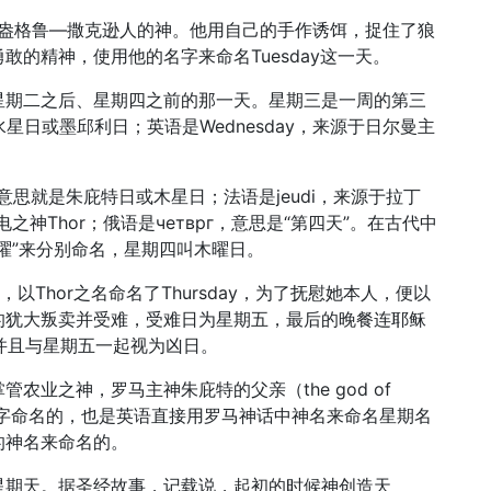
是盎格鲁—撒克逊人的神。他用自己的手作诱饵，捉住了狼
的精神，使用他的名字来命名Tuesday这一天。
星期二之后、星期四之前的那一天。星期三是一周的第三
，即水星日或墨邱利日；英语是Wednesday，来源于日尔曼主
is，意思就是朱庇特日或木星日；法语是jeudi，来源于拉丁
电之神Thor；俄语是четврг，意思是“第四天”。在古代中
曜”来分别命名，星期四叫木曜日。
ay，以Thor之名命名了Thursday，为了抚慰她本人，便以
2使徒中的犹大叛卖并受难，受难日为星期五，最后的晚餐连耶稣
，并且与星期五一起视为凶日。
农业之神，罗马主神朱庇特的父亲（the god of
r）Saturn的名字命名的，也是英语直接用罗马神话中神名来命名星期名
的神名来命名的。
星期天。据圣经故事，记载说，起初的时候神创造天