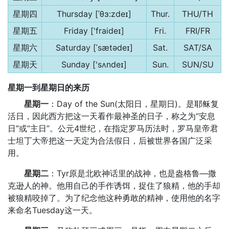
星期四
Thursday [ˈθɜ:zdeɪ]
Thur.
THU/TH
星期五
Friday ['fraideɪ]
Fri.
FRI/FR
星期六
Saturday [ˈsætədeɪ]
Sat.
SAT/SA
星期天
Sunday ['sʌndeɪ]
Sun.
SUN/SU
星期一到星期日的来历
星期一
：Day of the Sun(太阳日，星期日)。是耶稣复
活日，因此西方把这一天看作最神圣的日子，称之为“安息
日”或“主日”。公元4世纪，在指定罗马历法时，罗马皇帝君
士坦丁大帝把这一天定为合法假日，后被世界各国广泛采
用。
星期二
：Tyr原是北欧神话里的战神，也是盎格鲁—撒
克逊人的神。他用自己的手作诱饵，捉住了狼精，他的手却
被狼精咬掉了。为了纪念他这种勇敢的精神，使用他的名字
来命名Tuesday这一天。