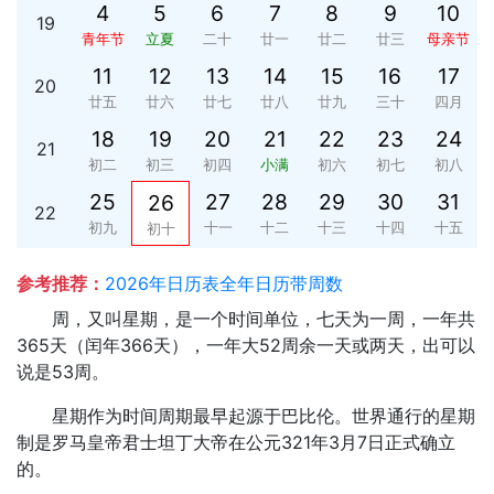
4
5
6
7
8
9
10
19
青年节
立夏
二十
廿一
廿二
廿三
母亲节
11
12
13
14
15
16
17
20
廿五
廿六
廿七
廿八
廿九
三十
四月
18
19
20
21
22
23
24
21
初二
初三
初四
小满
初六
初七
初八
25
27
28
29
30
31
26
22
初九
十一
十二
十三
十四
十五
初十
参考推荐：
2026年日历表全年日历带周数
周，又叫星期，是一个时间单位，七天为一周，一年共
365天（闰年366天），一年大52周余一天或两天，出可以
说是53周。
星期作为时间周期最早起源于巴比伦。世界通行的星期
制是罗马皇帝君士坦丁大帝在公元321年3月7日正式确立
的。