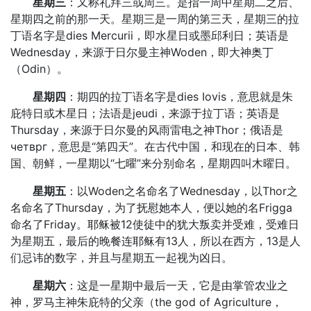
星期三
：又称礼拜三或周三。是指一周中星期二之后、
星期四之前的那一天。星期三是一周的第三天，星期三的拉
丁语名字是dies Mercurii，即水星日或墨邱利日；英语是
Wednesday，来源于日尔曼主神Woden，即大神奥丁
（Odin）。
星期四
：期四的拉丁语名字是dies Iovis，意思就是朱
庇特日或木星日；法语是jeudi，来源于拉丁语；英语是
Thursday，来源于日尔曼的风雨雷电之神Thor；俄语是
четврг，意思是“第四天”。在古代中国，和现在的日本、韩
国、朝鲜，一星期以“七曜”来分别命名，星期四叫木曜日。
星期五
：以Woden之名命名了Wednesday，以Thor之
名命名了Thursday，为了抚慰她本人，便以她的名Frigga
命名了Friday。耶稣被12使徒中的犹大叛卖并受难，受难日
为星期五，最后的晚餐连耶稣有13人，所以在西方，13是人
们忌讳的数字，并且与星期五一起视为凶日。
星期六
：这是一星期中最后一天，它是由掌管农业之
神，罗马主神朱庇特的父亲（the god of Agriculture，