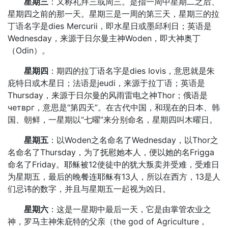
星期三
：又称礼拜三或周三。是指一周中星期二之后、
星期四之前的那一天。星期三是一周的第三天，星期三的拉
丁语名字是dies Mercurii，即水星日或墨邱利日；英语是
Wednesday，来源于日尔曼主神Woden，即大神奥丁
（Odin）。
星期四
：期四的拉丁语名字是dies Iovis，意思就是朱
庇特日或木星日；法语是jeudi，来源于拉丁语；英语是
Thursday，来源于日尔曼的风雨雷电之神Thor；俄语是
четврг，意思是“第四天”。在古代中国，和现在的日本、韩
国、朝鲜，一星期以“七曜”来分别命名，星期四叫木曜日。
星期五
：以Woden之名命名了Wednesday，以Thor之
名命名了Thursday，为了抚慰她本人，便以她的名Frigga
命名了Friday。耶稣被12使徒中的犹大叛卖并受难，受难日
为星期五，最后的晚餐连耶稣有13人，所以在西方，13是人
们忌讳的数字，并且与星期五一起视为凶日。
星期六
：这是一星期中最后一天，它是由掌管农业之
神，罗马主神朱庇特的父亲（the god of Agriculture，