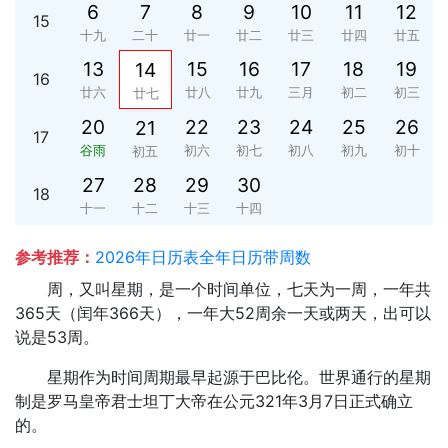
6
7
8
9
10
11
12
15
十九
二十
廿一
廿二
廿三
廿四
廿五
13
15
16
17
18
19
14
16
廿六
廿八
廿九
三月
初二
初三
廿七
20
22
23
24
25
26
21
17
谷雨
初六
初七
初八
初九
初十
初五
27
28
29
30
18
十一
十二
十三
十四
参考推荐：
2026年日历表全年日历带周数
周，又叫星期，是一个时间单位，七天为一周，一年共
365天（闰年366天），一年大52周余一天或两天，出可以
说是53周。
星期作为时间周期最早起源于巴比伦。世界通行的星期
制是罗马皇帝君士坦丁大帝在公元321年3月7日正式确立
的。