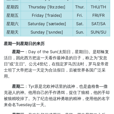
星期四
Thursday [ˈθɜ:zdeɪ]
Thur.
THU/TH
星期五
Friday ['fraideɪ]
Fri.
FRI/FR
星期六
Saturday [ˈsætədeɪ]
Sat.
SAT/SA
星期天
Sunday ['sʌndeɪ]
Sun.
SUN/SU
星期一到星期日的来历
星期一
：Day of the Sun(太阳日，星期日)。是耶稣复
活日，因此西方把这一天看作最神圣的日子，称之为“安息
日”或“主日”。公元4世纪，在指定罗马历法时，罗马皇帝君
士坦丁大帝把这一天定为合法假日，后被世界各国广泛采
用。
星期二
：Tyr原是北欧神话里的战神，也是盎格鲁—撒
克逊人的神。他用自己的手作诱饵，捉住了狼精，他的手却
被狼精咬掉了。为了纪念他这种勇敢的精神，使用他的名字
来命名Tuesday这一天。