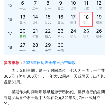
6
7
8
9
10
11
12
15
十九
二十
廿一
廿二
廿三
廿四
廿五
13
14
15
16
17
19
18
16
廿六
廿七
廿八
廿九
三月
初三
初二
20
21
22
23
24
26
25
17
谷雨
初五
初六
初七
初八
初十
初九
27
28
29
30
18
十一
十二
十三
十四
参考推荐：
2026年日历表全年日历带周数
周，又叫星期，是一个时间单位，七天为一周，一年共
365天（闰年366天），一年大52周余一天或两天，出可以
说是53周。
星期作为时间周期最早起源于巴比伦。世界通行的星期
制是罗马皇帝君士坦丁大帝在公元321年3月7日正式确立
的。