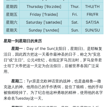
星期四
Thursday [ˈθɜ:zdeɪ]
Thur.
THU/TH
星期五
Friday ['fraideɪ]
Fri.
FRI/FR
星期六
Saturday [ˈsætədeɪ]
Sat.
SAT/SA
星期天
Sunday ['sʌndeɪ]
Sun.
SUN/SU
星期一到星期日的来历
星期一
：Day of the Sun(太阳日，星期日)。是耶稣复
活日，因此西方把这一天看作最神圣的日子，称之为“安息
日”或“主日”。公元4世纪，在指定罗马历法时，罗马皇帝君
士坦丁大帝把这一天定为合法假日，后被世界各国广泛采
用。
星期二
：Tyr原是北欧神话里的战神，也是盎格鲁—撒
克逊人的神。他用自己的手作诱饵，捉住了狼精，他的手却
被狼精咬掉了。为了纪念他这种勇敢的精神，使用他的名字
来命名Tuesday这一天。