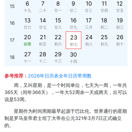
6
7
8
9
10
11
12
15
十九
二十
廿一
廿二
廿三
廿四
廿五
13
14
15
16
17
18
19
16
廿六
廿七
廿八
廿九
三月
初二
初三
20
21
22
24
25
26
23
17
谷雨
初五
初六
初八
初九
初十
初七
27
28
29
30
18
十一
十二
十三
十四
参考推荐：
2026年日历表全年日历带周数
周，又叫星期，是一个时间单位，七天为一周，一年共
365天（闰年366天），一年大52周余一天或两天，出可以
说是53周。
星期作为时间周期最早起源于巴比伦。世界通行的星期
制是罗马皇帝君士坦丁大帝在公元321年3月7日正式确立
的。