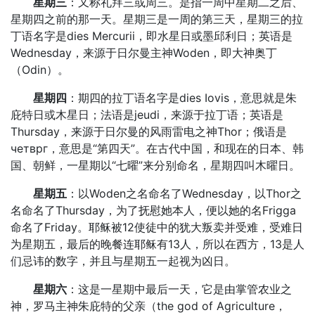
星期三
：又称礼拜三或周三。是指一周中星期二之后、
星期四之前的那一天。星期三是一周的第三天，星期三的拉
丁语名字是dies Mercurii，即水星日或墨邱利日；英语是
Wednesday，来源于日尔曼主神Woden，即大神奥丁
（Odin）。
星期四
：期四的拉丁语名字是dies Iovis，意思就是朱
庇特日或木星日；法语是jeudi，来源于拉丁语；英语是
Thursday，来源于日尔曼的风雨雷电之神Thor；俄语是
четврг，意思是“第四天”。在古代中国，和现在的日本、韩
国、朝鲜，一星期以“七曜”来分别命名，星期四叫木曜日。
星期五
：以Woden之名命名了Wednesday，以Thor之
名命名了Thursday，为了抚慰她本人，便以她的名Frigga
命名了Friday。耶稣被12使徒中的犹大叛卖并受难，受难日
为星期五，最后的晚餐连耶稣有13人，所以在西方，13是人
们忌讳的数字，并且与星期五一起视为凶日。
星期六
：这是一星期中最后一天，它是由掌管农业之
神，罗马主神朱庇特的父亲（the god of Agriculture，