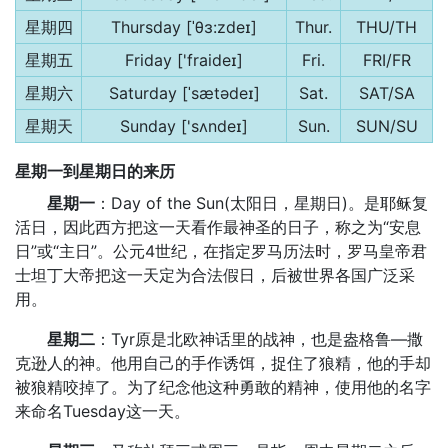
星期四
Thursday [ˈθɜ:zdeɪ]
Thur.
THU/TH
星期五
Friday ['fraideɪ]
Fri.
FRI/FR
星期六
Saturday [ˈsætədeɪ]
Sat.
SAT/SA
星期天
Sunday ['sʌndeɪ]
Sun.
SUN/SU
星期一到星期日的来历
星期一
：Day of the Sun(太阳日，星期日)。是耶稣复
活日，因此西方把这一天看作最神圣的日子，称之为“安息
日”或“主日”。公元4世纪，在指定罗马历法时，罗马皇帝君
士坦丁大帝把这一天定为合法假日，后被世界各国广泛采
用。
星期二
：Tyr原是北欧神话里的战神，也是盎格鲁—撒
克逊人的神。他用自己的手作诱饵，捉住了狼精，他的手却
被狼精咬掉了。为了纪念他这种勇敢的精神，使用他的名字
来命名Tuesday这一天。