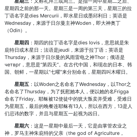
星期三
：又称礼拜三或周三。是指一周中星期二之后、
星期四之前的那一天。星期三是一周的第三天，星期三的拉
丁语名字是dies Mercurii，即水星日或墨邱利日；英语是
Wednesday，来源于日尔曼主神Woden，即大神奥丁
（Odin）。
星期四
：期四的拉丁语名字是dies Iovis，意思就是朱
庇特日或木星日；法语是jeudi，来源于拉丁语；英语是
Thursday，来源于日尔曼的风雨雷电之神Thor；俄语是
четврг，意思是“第四天”。在古代中国，和现在的日本、韩
国、朝鲜，一星期以“七曜”来分别命名，星期四叫木曜日。
星期五
：以Woden之名命名了Wednesday，以Thor之
名命名了Thursday，为了抚慰她本人，便以她的名Frigga
命名了Friday。耶稣被12使徒中的犹大叛卖并受难，受难日
为星期五，最后的晚餐连耶稣有13人，所以在西方，13是人
们忌讳的数字，并且与星期五一起视为凶日。
星期六
：这是一星期中最后一天，它是由掌管农业之
神，罗马主神朱庇特的父亲（the god of Agriculture，