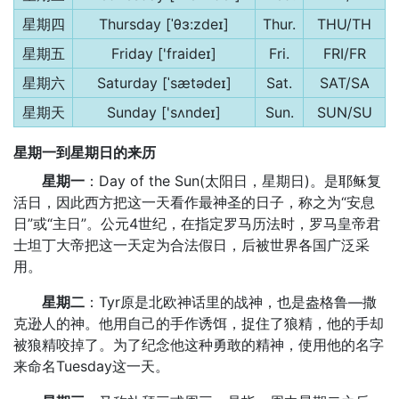
星期四
Thursday [ˈθɜ:zdeɪ]
Thur.
THU/TH
星期五
Friday ['fraideɪ]
Fri.
FRI/FR
星期六
Saturday [ˈsætədeɪ]
Sat.
SAT/SA
星期天
Sunday ['sʌndeɪ]
Sun.
SUN/SU
星期一到星期日的来历
星期一
：Day of the Sun(太阳日，星期日)。是耶稣复
活日，因此西方把这一天看作最神圣的日子，称之为“安息
日”或“主日”。公元4世纪，在指定罗马历法时，罗马皇帝君
士坦丁大帝把这一天定为合法假日，后被世界各国广泛采
用。
星期二
：Tyr原是北欧神话里的战神，也是盎格鲁—撒
克逊人的神。他用自己的手作诱饵，捉住了狼精，他的手却
被狼精咬掉了。为了纪念他这种勇敢的精神，使用他的名字
来命名Tuesday这一天。