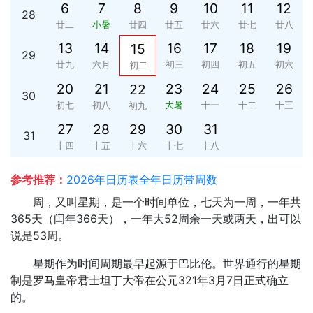
6
7
8
9
10
11
12
28
廿二
小暑
廿四
廿五
廿六
廿七
廿八
13
14
16
17
18
19
15
29
廿九
六月
初三
初四
初五
初六
初二
20
21
23
24
25
26
22
30
初七
初八
大暑
十一
十二
十三
初九
27
28
29
30
31
31
十四
十五
十六
十七
十八
参考推荐：
2026年日历表全年日历带周数
周，又叫星期，是一个时间单位，七天为一周，一年共
365天（闰年366天），一年大52周余一天或两天，出可以
说是53周。
星期作为时间周期最早起源于巴比伦。世界通行的星期
制是罗马皇帝君士坦丁大帝在公元321年3月7日正式确立
的。