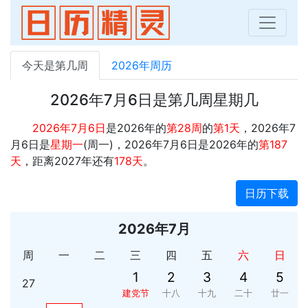
今天是第几周
2026年周历
2026年7月6日是第几周星期几
2026年7月6日
是2026年的
第28周
的
第1天
，2026年7
月6日是
星期一
(周一)，2026年7月6日是2026年的
第187
天
，距离2027年还有
178天
。
日历下载
2026年7月
周
一
二
三
四
五
六
日
1
2
3
4
5
27
建党节
十八
十九
二十
廿一