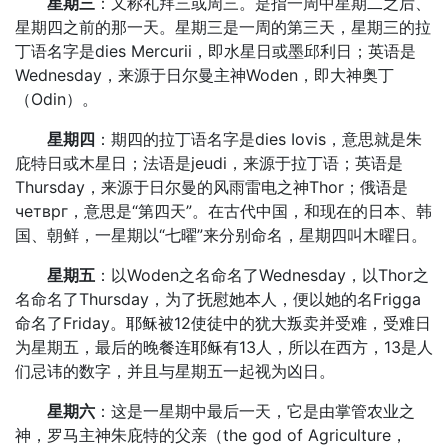
星期三
：又称礼拜三或周三。是指一周中星期二之后、
星期四之前的那一天。星期三是一周的第三天，星期三的拉
丁语名字是dies Mercurii，即水星日或墨邱利日；英语是
Wednesday，来源于日尔曼主神Woden，即大神奥丁
（Odin）。
星期四
：期四的拉丁语名字是dies Iovis，意思就是朱
庇特日或木星日；法语是jeudi，来源于拉丁语；英语是
Thursday，来源于日尔曼的风雨雷电之神Thor；俄语是
четврг，意思是“第四天”。在古代中国，和现在的日本、韩
国、朝鲜，一星期以“七曜”来分别命名，星期四叫木曜日。
星期五
：以Woden之名命名了Wednesday，以Thor之
名命名了Thursday，为了抚慰她本人，便以她的名Frigga
命名了Friday。耶稣被12使徒中的犹大叛卖并受难，受难日
为星期五，最后的晚餐连耶稣有13人，所以在西方，13是人
们忌讳的数字，并且与星期五一起视为凶日。
星期六
：这是一星期中最后一天，它是由掌管农业之
神，罗马主神朱庇特的父亲（the god of Agriculture，