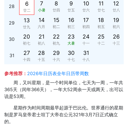
7
8
9
10
11
12
6
28
小暑
廿四
廿五
廿六
廿七
廿八
廿二
14
15
16
17
18
19
13
29
六月
初二
初三
初四
初五
初六
廿九
20
21
22
23
24
25
26
30
初七
初八
初九
大暑
十一
十二
十三
27
28
29
30
31
31
十四
十五
十六
十七
十八
参考推荐：
2026年日历表全年日历带周数
周，又叫星期，是一个时间单位，七天为一周，一年共
365天（闰年366天），一年大52周余一天或两天，出可以
说是53周。
星期作为时间周期最早起源于巴比伦。世界通行的星期
制是罗马皇帝君士坦丁大帝在公元321年3月7日正式确立
的。