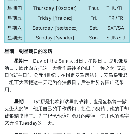
星期四
Thursday [ˈθɜ:zdeɪ]
Thur.
THU/TH
星期五
Friday ['fraideɪ]
Fri.
FRI/FR
星期六
Saturday [ˈsætədeɪ]
Sat.
SAT/SA
星期天
Sunday ['sʌndeɪ]
Sun.
SUN/SU
星期一到星期日的来历
星期一
：Day of the Sun(太阳日，星期日)。是耶稣复
活日，因此西方把这一天看作最神圣的日子，称之为“安息
日”或“主日”。公元4世纪，在指定罗马历法时，罗马皇帝君
士坦丁大帝把这一天定为合法假日，后被世界各国广泛采
用。
星期二
：Tyr原是北欧神话里的战神，也是盎格鲁—撒
克逊人的神。他用自己的手作诱饵，捉住了狼精，他的手却
被狼精咬掉了。为了纪念他这种勇敢的精神，使用他的名字
来命名Tuesday这一天。