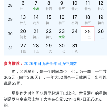
6
7
8
9
10
11
12
28
廿二
小暑
廿四
廿五
廿六
廿七
廿八
13
14
15
16
17
18
19
29
廿九
六月
初二
初三
初四
初五
初六
20
21
22
23
24
26
25
30
初七
初八
初九
大暑
十一
十三
十二
27
28
29
30
31
31
十四
十五
十六
十七
十八
参考推荐：
2026年日历表全年日历带周数
周，又叫星期，是一个时间单位，七天为一周，一年共
365天（闰年366天），一年大52周余一天或两天，出可以
说是53周。
星期作为时间周期最早起源于巴比伦。世界通行的星期
制是罗马皇帝君士坦丁大帝在公元321年3月7日正式确立
的。