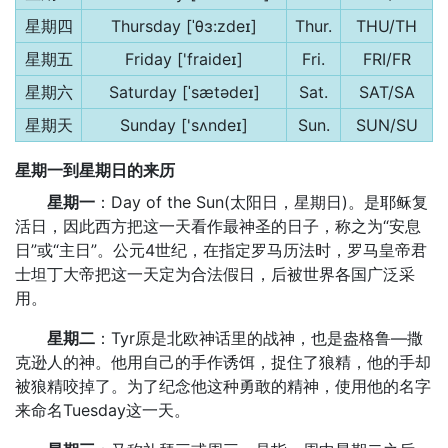
星期四
Thursday [ˈθɜ:zdeɪ]
Thur.
THU/TH
星期五
Friday ['fraideɪ]
Fri.
FRI/FR
星期六
Saturday [ˈsætədeɪ]
Sat.
SAT/SA
星期天
Sunday ['sʌndeɪ]
Sun.
SUN/SU
星期一到星期日的来历
星期一
：Day of the Sun(太阳日，星期日)。是耶稣复
活日，因此西方把这一天看作最神圣的日子，称之为“安息
日”或“主日”。公元4世纪，在指定罗马历法时，罗马皇帝君
士坦丁大帝把这一天定为合法假日，后被世界各国广泛采
用。
星期二
：Tyr原是北欧神话里的战神，也是盎格鲁—撒
克逊人的神。他用自己的手作诱饵，捉住了狼精，他的手却
被狼精咬掉了。为了纪念他这种勇敢的精神，使用他的名字
来命名Tuesday这一天。