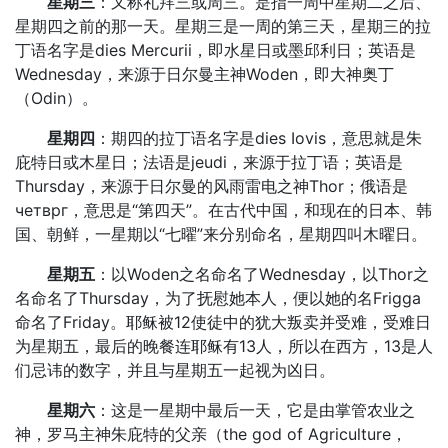
星期三
：又称礼拜三或周三。是指一周中星期二之后、
星期四之前的那一天。星期三是一周的第三天，星期三的拉
丁语名字是dies Mercurii，即水星日或墨邱利日；英语是
Wednesday，来源于日尔曼主神Woden，即大神奥丁
（Odin）。
星期四
：期四的拉丁语名字是dies Iovis，意思就是朱
庇特日或木星日；法语是jeudi，来源于拉丁语；英语是
Thursday，来源于日尔曼的风雨雷电之神Thor；俄语是
четврг，意思是“第四天”。在古代中国，和现在的日本、韩
国、朝鲜，一星期以“七曜”来分别命名，星期四叫木曜日。
星期五
：以Woden之名命名了Wednesday，以Thor之
名命名了Thursday，为了抚慰她本人，便以她的名Frigga
命名了Friday。耶稣被12使徒中的犹大叛卖并受难，受难日
为星期五，最后的晚餐连耶稣有13人，所以在西方，13是人
们忌讳的数字，并且与星期五一起视为凶日。
星期六
：这是一星期中最后一天，它是由掌管农业之
神，罗马主神朱庇特的父亲（the god of Agriculture，