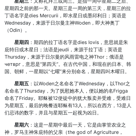
星期三
：又称礼拜三或周三。是指一周中星期二之后、
星期四之前的那一天。星期三是一周的第三天，星期三的拉
丁语名字是dies Mercurii，即水星日或墨邱利日；英语是
Wednesday，来源于日尔曼主神Woden，即大神奥丁
（Odin）。
星期四
：期四的拉丁语名字是dies Iovis，意思就是朱
庇特日或木星日；法语是jeudi，来源于拉丁语；英语是
Thursday，来源于日尔曼的风雨雷电之神Thor；俄语是
четврг，意思是“第四天”。在古代中国，和现在的日本、韩
国、朝鲜，一星期以“七曜”来分别命名，星期四叫木曜日。
星期五
：以Woden之名命名了Wednesday，以Thor之
名命名了Thursday，为了抚慰她本人，便以她的名Frigga
命名了Friday。耶稣被12使徒中的犹大叛卖并受难，受难日
为星期五，最后的晚餐连耶稣有13人，所以在西方，13是人
们忌讳的数字，并且与星期五一起视为凶日。
星期六
：这是一星期中最后一天，它是由掌管农业之
神，罗马主神朱庇特的父亲（the god of Agriculture，