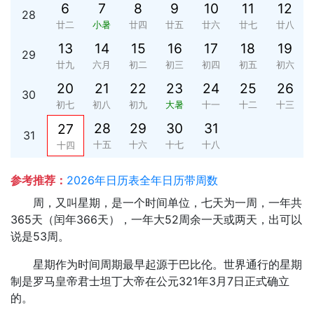
6
7
8
9
10
11
12
28
廿二
小暑
廿四
廿五
廿六
廿七
廿八
13
14
15
16
17
18
19
29
廿九
六月
初二
初三
初四
初五
初六
20
21
22
23
24
25
26
30
初七
初八
初九
大暑
十一
十二
十三
28
29
30
31
27
31
十五
十六
十七
十八
十四
参考推荐：
2026年日历表全年日历带周数
周，又叫星期，是一个时间单位，七天为一周，一年共
365天（闰年366天），一年大52周余一天或两天，出可以
说是53周。
星期作为时间周期最早起源于巴比伦。世界通行的星期
制是罗马皇帝君士坦丁大帝在公元321年3月7日正式确立
的。