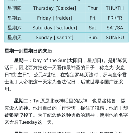
星期四
Thursday [ˈθɜ:zdeɪ]
Thur.
THU/TH
星期五
Friday ['fraideɪ]
Fri.
FRI/FR
星期六
Saturday [ˈsætədeɪ]
Sat.
SAT/SA
星期天
Sunday ['sʌndeɪ]
Sun.
SUN/SU
星期一到星期日的来历
星期一
：Day of the Sun(太阳日，星期日)。是耶稣复
活日，因此西方把这一天看作最神圣的日子，称之为“安息
日”或“主日”。公元4世纪，在指定罗马历法时，罗马皇帝君
士坦丁大帝把这一天定为合法假日，后被世界各国广泛采
用。
星期二
：Tyr原是北欧神话里的战神，也是盎格鲁—撒
克逊人的神。他用自己的手作诱饵，捉住了狼精，他的手却
被狼精咬掉了。为了纪念他这种勇敢的精神，使用他的名字
来命名Tuesday这一天。