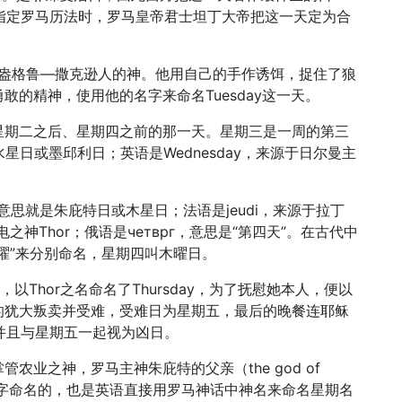
在指定罗马历法时，罗马皇帝君士坦丁大帝把这一天定为合
是盎格鲁—撒克逊人的神。他用自己的手作诱饵，捉住了狼
的精神，使用他的名字来命名Tuesday这一天。
星期二之后、星期四之前的那一天。星期三是一周的第三
，即水星日或墨邱利日；英语是Wednesday，来源于日尔曼主
is，意思就是朱庇特日或木星日；法语是jeudi，来源于拉丁
电之神Thor；俄语是четврг，意思是“第四天”。在古代中
曜”来分别命名，星期四叫木曜日。
ay，以Thor之名命名了Thursday，为了抚慰她本人，便以
2使徒中的犹大叛卖并受难，受难日为星期五，最后的晚餐连耶稣
，并且与星期五一起视为凶日。
农业之神，罗马主神朱庇特的父亲（the god of
r）Saturn的名字命名的，也是英语直接用罗马神话中神名来命名星期名