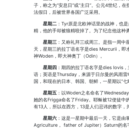
子，称之为“安息日”或“主日”。公元4世纪，
法假日，后被世界各国广泛采用。
星期二
：Tyr原是北欧神话里的战神，也
精，他的手却被狼精咬掉了。为了纪念他这种勇敢
星期三
：又称礼拜三或周三。是指一周中
天，星期三的拉丁语名字是dies Mercurii
神Woden，即大神奥丁（Odin）。
星期四
：期四的拉丁语名字是dies Iov
语；英语是Thursday，来源于日尔曼的风雨雷
国，和现在的日本、韩国、朝鲜，一星期以“七
星期五
：以Woden之名命名了Wednesd
她的名Frigga命名了Friday。耶稣被1
有13人，所以在西方，13是人们忌讳的数字
星期六
：这是一星期中最后一天，它是由掌管
Agriculture， father of Jupite