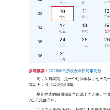
廿一
廿二
廿
11
12
10
33
廿九
三
廿八
18
19
17
34
初六
七
初五
24
25
26
35
十二
十三
十
31
36
十九
参考推荐：
2026年日历表全年日历带周数
周，又叫星期，是一个时间单位，七天为一
或两天，出可以说是53周。
星期作为时间周期最早起源于巴比伦。世界
7日正式确立的。