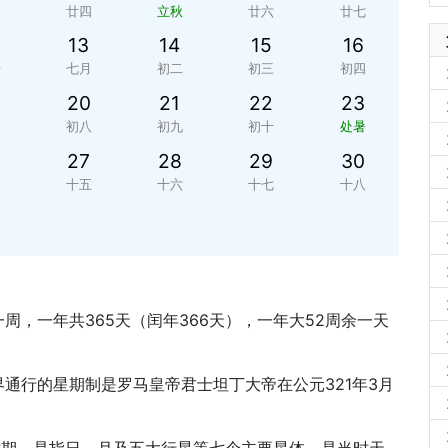
三
廿四
立秋
廿六
廿七
13
14
15
16
十
七月
初二
初三
初四
20
21
22
23
夕
初八
初九
初十
处暑
27
28
29
30
四
十五
十六
十七
十八
周，一年共365天（闰年366天），一年大52周余一天
通行的星期制是罗马皇帝君士坦丁大帝在公元321年3月