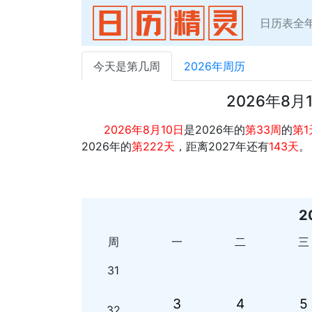
日历表全
今天是第几周
2026年周历
2026年8
2026年8月10日
是2026年的
第33周
的
第1
2026年的
第222天
，距离2027年还有
143天
。
2
周
一
二
三
31
3
4
5
32