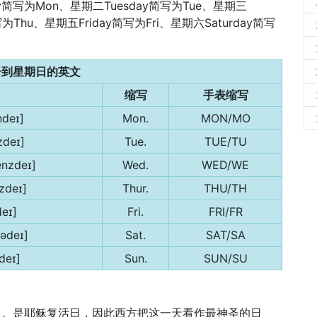
写为Mon、星期二Tuesday简写为Tue、星期三
写为Thu、星期五Friday简写为Fri、星期六Saturday简写
一到星期日的英文
缩写
手表缩写
deɪ]
Mon.
MON/MO
zdeɪ]
Tue.
TUE/TU
nzdeɪ]
Wed.
WED/WE
zdeɪ]
Thur.
THU/TH
deɪ]
Fri.
FRI/FR
tədeɪ]
Sat.
SAT/SA
deɪ]
Sun.
SUN/SU
日，星期日)。是耶稣复活日，因此西方把这一天看作最神圣的日