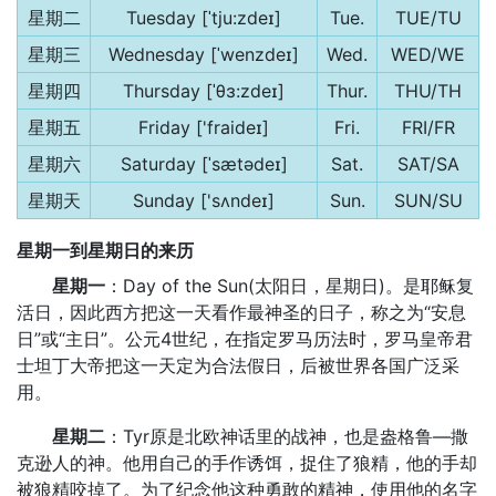
星期二
Tuesday [ˈtju:zdeɪ]
Tue.
TUE/TU
星期三
Wednesday [ˈwenzdeɪ]
Wed.
WED/WE
星期四
Thursday [ˈθɜ:zdeɪ]
Thur.
THU/TH
星期五
Friday ['fraideɪ]
Fri.
FRI/FR
星期六
Saturday [ˈsætədeɪ]
Sat.
SAT/SA
星期天
Sunday ['sʌndeɪ]
Sun.
SUN/SU
星期一到星期日的来历
星期一
：Day of the Sun(太阳日，星期日)。是耶稣复
活日，因此西方把这一天看作最神圣的日子，称之为“安息
日”或“主日”。公元4世纪，在指定罗马历法时，罗马皇帝君
士坦丁大帝把这一天定为合法假日，后被世界各国广泛采
用。
星期二
：Tyr原是北欧神话里的战神，也是盎格鲁—撒
克逊人的神。他用自己的手作诱饵，捉住了狼精，他的手却
被狼精咬掉了。为了纪念他这种勇敢的精神，使用他的名字