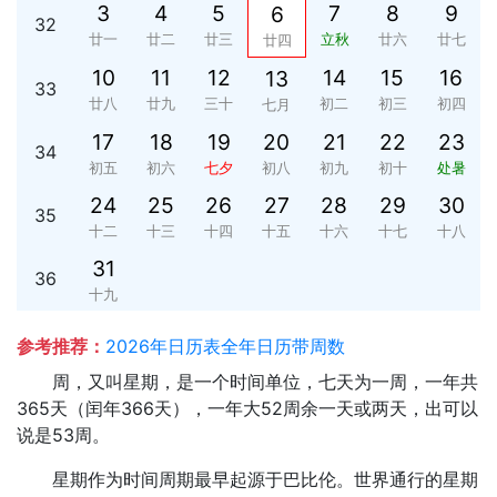
3
4
5
7
8
9
6
32
廿一
廿二
廿三
立秋
廿六
廿七
廿四
10
11
12
14
15
16
13
33
廿八
廿九
三十
初二
初三
初四
七月
17
18
19
20
21
22
23
34
初五
初六
七夕
初八
初九
初十
处暑
24
25
26
27
28
29
30
35
十二
十三
十四
十五
十六
十七
十八
31
36
十九
参考推荐：
2026年日历表全年日历带周数
周，又叫星期，是一个时间单位，七天为一周，一年共
365天（闰年366天），一年大52周余一天或两天，出可以
说是53周。
星期作为时间周期最早起源于巴比伦。世界通行的星期