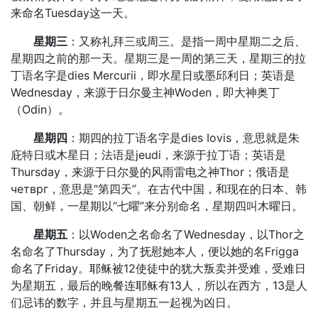
来命名Tuesday这一天。
星期三
：又称礼拜三或周三。是指一周中星期二之后、
星期四之前的那一天。星期三是一周的第三天，星期三的拉
丁语名字是dies Mercurii，即水星日或墨邱利日；英语是
Wednesday，来源于日尔曼主神Woden，即大神奥丁
（Odin）。
星期四
：期四的拉丁语名字是dies Iovis，意思就是朱
庇特日或木星日；法语是jeudi，来源于拉丁语；英语是
Thursday，来源于日尔曼的风雨雷电之神Thor；俄语是
четврг，意思是“第四天”。在古代中国，和现在的日本、韩
国、朝鲜，一星期以“七曜”来分别命名，星期四叫木曜日。
星期五
：以Woden之名命名了Wednesday，以Thor之
名命名了Thursday，为了抚慰她本人，便以她的名Frigga
命名了Friday。耶稣被12使徒中的犹大叛卖并受难，受难日
为星期五，最后的晚餐连耶稣有13人，所以在西方，13是人
们忌讳的数字，并且与星期五一起视为凶日。