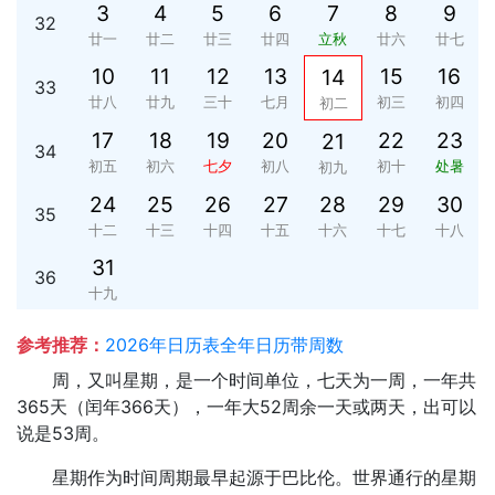
3
4
5
6
7
8
9
32
廿一
廿二
廿三
廿四
立秋
廿六
廿七
10
11
12
13
15
16
14
33
廿八
廿九
三十
七月
初三
初四
初二
17
18
19
20
22
23
21
34
初五
初六
七夕
初八
初十
处暑
初九
24
25
26
27
28
29
30
35
十二
十三
十四
十五
十六
十七
十八
31
36
十九
参考推荐：
2026年日历表全年日历带周数
周，又叫星期，是一个时间单位，七天为一周，一年共
365天（闰年366天），一年大52周余一天或两天，出可以
说是53周。
星期作为时间周期最早起源于巴比伦。世界通行的星期