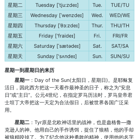
星期二
Tuesday [ˈtju:zdeɪ]
Tue.
TUE/TU
星期三
Wednesday [ˈwenzdeɪ]
Wed.
WED/WE
星期四
Thursday [ˈθɜ:zdeɪ]
Thur.
THU/TH
星期五
Friday ['fraideɪ]
Fri.
FRI/FR
星期六
Saturday [ˈsætədeɪ]
Sat.
SAT/SA
星期天
Sunday ['sʌndeɪ]
Sun.
SUN/SU
星期一到星期日的来历
星期一
：Day of the Sun(太阳日，星期日)。是耶稣复
活日，因此西方把这一天看作最神圣的日子，称之为“安息
日”或“主日”。公元4世纪，在指定罗马历法时，罗马皇帝君
士坦丁大帝把这一天定为合法假日，后被世界各国广泛采
用。
星期二
：Tyr原是北欧神话里的战神，也是盎格鲁—撒
克逊人的神。他用自己的手作诱饵，捉住了狼精，他的手却
被狼精咬掉了。为了纪念他这种勇敢的精神，使用他的名字