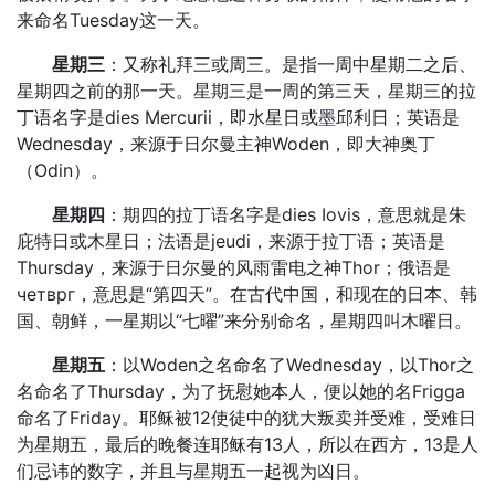
来命名Tuesday这一天。
星期三
：又称礼拜三或周三。是指一周中星期二之后、
星期四之前的那一天。星期三是一周的第三天，星期三的拉
丁语名字是dies Mercurii，即水星日或墨邱利日；英语是
Wednesday，来源于日尔曼主神Woden，即大神奥丁
（Odin）。
星期四
：期四的拉丁语名字是dies Iovis，意思就是朱
庇特日或木星日；法语是jeudi，来源于拉丁语；英语是
Thursday，来源于日尔曼的风雨雷电之神Thor；俄语是
четврг，意思是“第四天”。在古代中国，和现在的日本、韩
国、朝鲜，一星期以“七曜”来分别命名，星期四叫木曜日。
星期五
：以Woden之名命名了Wednesday，以Thor之
名命名了Thursday，为了抚慰她本人，便以她的名Frigga
命名了Friday。耶稣被12使徒中的犹大叛卖并受难，受难日
为星期五，最后的晚餐连耶稣有13人，所以在西方，13是人
们忌讳的数字，并且与星期五一起视为凶日。