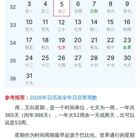
3
4
6
7
8
9
5
32
廿一
廿二
廿四
立秋
廿六
廿七
廿三
10
11
13
14
15
16
12
33
廿八
廿九
七月
初二
初三
初四
三十
17
18
19
20
21
22
23
34
初五
初六
七夕
初八
初九
初十
处暑
24
25
26
27
28
29
30
35
十二
十三
十四
十五
十六
十七
十八
31
36
十九
参考推荐：
2026年日历表全年日历带周数
周，又叫星期，是一个时间单位，七天为一周，一年共
365天（闰年366天），一年大52周余一天或两天，出可以
说是53周。
星期作为时间周期最早起源于巴比伦。世界通行的星期