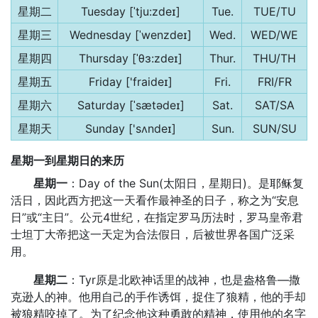
星期二
Tuesday [ˈtju:zdeɪ]
Tue.
TUE/TU
星期三
Wednesday [ˈwenzdeɪ]
Wed.
WED/WE
星期四
Thursday [ˈθɜ:zdeɪ]
Thur.
THU/TH
星期五
Friday ['fraideɪ]
Fri.
FRI/FR
星期六
Saturday [ˈsætədeɪ]
Sat.
SAT/SA
星期天
Sunday ['sʌndeɪ]
Sun.
SUN/SU
星期一到星期日的来历
星期一
：Day of the Sun(太阳日，星期日)。是耶稣复
活日，因此西方把这一天看作最神圣的日子，称之为“安息
日”或“主日”。公元4世纪，在指定罗马历法时，罗马皇帝君
士坦丁大帝把这一天定为合法假日，后被世界各国广泛采
用。
星期二
：Tyr原是北欧神话里的战神，也是盎格鲁—撒
克逊人的神。他用自己的手作诱饵，捉住了狼精，他的手却
被狼精咬掉了。为了纪念他这种勇敢的精神，使用他的名字