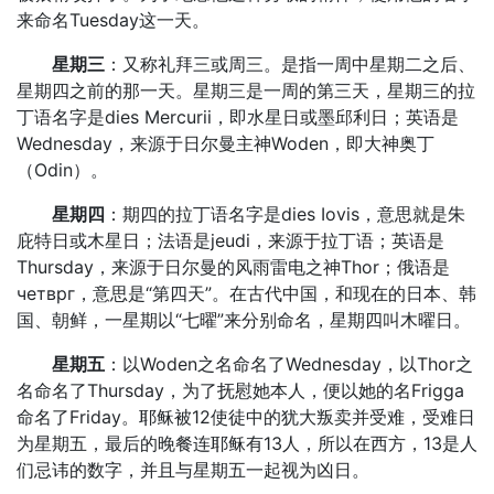
来命名Tuesday这一天。
星期三
：又称礼拜三或周三。是指一周中星期二之后、
星期四之前的那一天。星期三是一周的第三天，星期三的拉
丁语名字是dies Mercurii，即水星日或墨邱利日；英语是
Wednesday，来源于日尔曼主神Woden，即大神奥丁
（Odin）。
星期四
：期四的拉丁语名字是dies Iovis，意思就是朱
庇特日或木星日；法语是jeudi，来源于拉丁语；英语是
Thursday，来源于日尔曼的风雨雷电之神Thor；俄语是
четврг，意思是“第四天”。在古代中国，和现在的日本、韩
国、朝鲜，一星期以“七曜”来分别命名，星期四叫木曜日。
星期五
：以Woden之名命名了Wednesday，以Thor之
名命名了Thursday，为了抚慰她本人，便以她的名Frigga
命名了Friday。耶稣被12使徒中的犹大叛卖并受难，受难日
为星期五，最后的晚餐连耶稣有13人，所以在西方，13是人
们忌讳的数字，并且与星期五一起视为凶日。