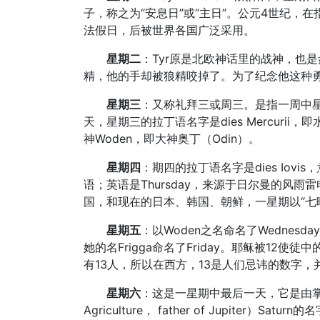
子，称之为“安息日”或“主日”。公元4世纪，
法假日，后被世界各国广泛采用。
星期二
：Tyr原是北欧神话里的战神，也
精，他的手却被狼精咬掉了。为了纪念他这种勇敢
星期三
：又称礼拜三或周三。是指一周中
天，星期三的拉丁语名字是dies Mercurii
神Woden，即大神奥丁（Odin）。
星期四
：期四的拉丁语名字是dies Iov
语；英语是Thursday，来源于日尔曼的风雨雷
国，和现在的日本、韩国、朝鲜，一星期以“七
星期五
：以Woden之名命名了Wednesd
她的名Frigga命名了Friday。耶稣被1
有13人，所以在西方，13是人们忌讳的数字
星期六
：这是一星期中最后一天，它是由掌管
Agriculture， father of Jupite