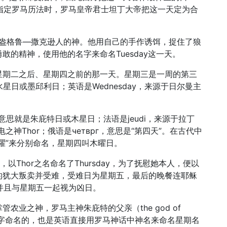
在指定罗马历法时，罗马皇帝君士坦丁大帝把这一天定为合
是盎格鲁—撒克逊人的神。他用自己的手作诱饵，捉住了狼
的精神，使用他的名字来命名Tuesday这一天。
星期二之后、星期四之前的那一天。星期三是一周的第三
，即水星日或墨邱利日；英语是Wednesday，来源于日尔曼主
is，意思就是朱庇特日或木星日；法语是jeudi，来源于拉丁
电之神Thor；俄语是четврг，意思是“第四天”。在古代中
曜”来分别命名，星期四叫木曜日。
ay，以Thor之名命名了Thursday，为了抚慰她本人，便以
2使徒中的犹大叛卖并受难，受难日为星期五，最后的晚餐连耶稣
，并且与星期五一起视为凶日。
农业之神，罗马主神朱庇特的父亲（the god of
r）Saturn的名字命名的，也是英语直接用罗马神话中神名来命名星期名