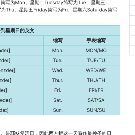
写为Mon、星期二Tuesday简写为Tue、星期三
写为Thu、星期五Friday简写为Fri、星期六Saturday简写
一到星期日的英文
缩写
手表缩写
deɪ]
Mon.
MON/MO
zdeɪ]
Tue.
TUE/TU
nzdeɪ]
Wed.
WED/WE
zdeɪ]
Thur.
THU/TH
deɪ]
Fri.
FRI/FR
tədeɪ]
Sat.
SAT/SA
deɪ]
Sun.
SUN/SU
日，星期日)。是耶稣复活日，因此西方把这一天看作最神圣的日