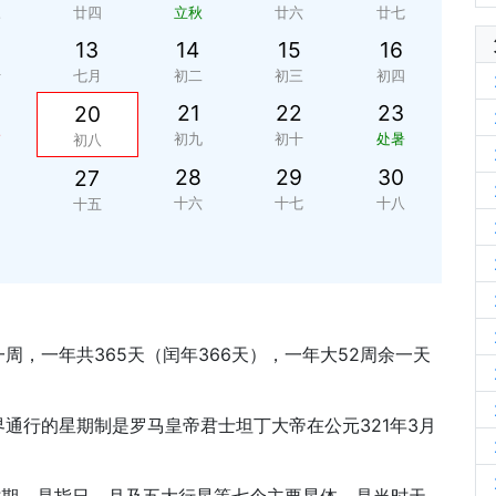
三
廿四
立秋
廿六
廿七
13
14
15
16
十
七月
初二
初三
初四
21
22
23
20
夕
初九
初十
处暑
初八
28
29
30
27
四
十六
十七
十八
十五
周，一年共365天（闰年366天），一年大52周余一天
通行的星期制是罗马皇帝君士坦丁大帝在公元321年3月