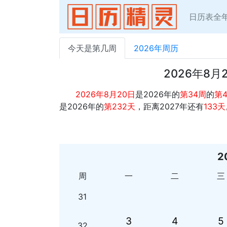
日历表全
今天是第几周
2026年周历
2026年8
2026年8月20日
是2026年的
第34周
的
第
是2026年的
第232天
，距离2027年还有
133天
2
周
一
二
三
31
3
4
5
32