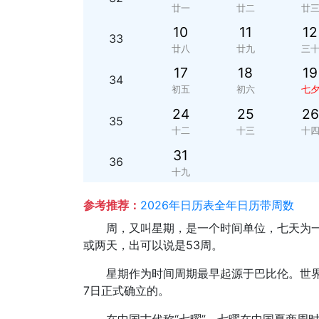
廿一
廿二
廿
10
11
12
33
廿八
廿九
三
17
18
19
34
初五
初六
七
24
25
26
35
十二
十三
十
31
36
十九
参考推荐：
2026年日历表全年日历带周数
周，又叫星期，是一个时间单位，七天为一
或两天，出可以说是53周。
星期作为时间周期最早起源于巴比伦。世界
7日正式确立的。