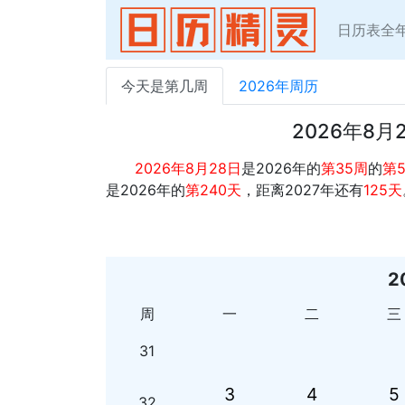
日历表全
今天是第几周
2026年周历
2026年8
2026年8月28日
是2026年的
第35周
的
第
是2026年的
第240天
，距离2027年还有
125天
2
周
一
二
三
31
3
4
5
32