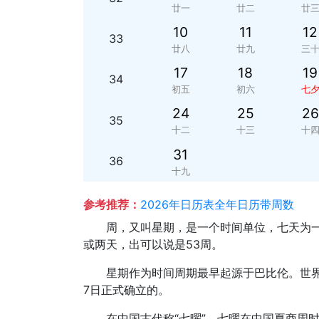
廿一
廿二
廿
10
11
12
33
廿八
廿九
三
17
18
19
34
初五
初六
七
24
25
26
35
十二
十三
十
31
36
十九
参考推荐：
2026年日历表全年日历带周数
周，又叫星期，是一个时间单位，七天为一
或两天，出可以说是53周。
星期作为时间周期最早起源于巴比伦。世界
7日正式确立的。
在中国古代称“七曜”。七曜在中国夏商周