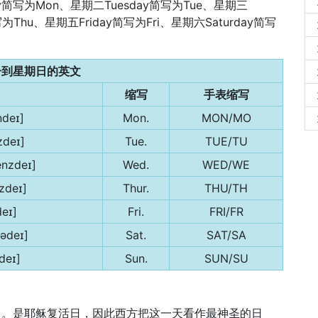
写为Mon、星期二Tuesday简写为Tue、星期三
写为Thu、星期五Friday简写为Fri、星期六Saturday简写
一到星期日的英文
缩写
手表缩写
deɪ]
Mon.
MON/MO
zdeɪ]
Tue.
TUE/TU
nzdeɪ]
Wed.
WED/WE
zdeɪ]
Thur.
THU/TH
deɪ]
Fri.
FRI/FR
tədeɪ]
Sat.
SAT/SA
deɪ]
Sun.
SUN/SU
日，星期日)。是耶稣复活日，因此西方把这一天看作最神圣的日