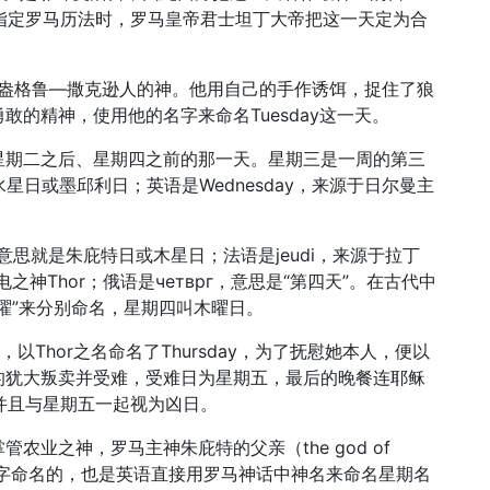
在指定罗马历法时，罗马皇帝君士坦丁大帝把这一天定为合
是盎格鲁—撒克逊人的神。他用自己的手作诱饵，捉住了狼
的精神，使用他的名字来命名Tuesday这一天。
星期二之后、星期四之前的那一天。星期三是一周的第三
，即水星日或墨邱利日；英语是Wednesday，来源于日尔曼主
is，意思就是朱庇特日或木星日；法语是jeudi，来源于拉丁
电之神Thor；俄语是четврг，意思是“第四天”。在古代中
曜”来分别命名，星期四叫木曜日。
ay，以Thor之名命名了Thursday，为了抚慰她本人，便以
2使徒中的犹大叛卖并受难，受难日为星期五，最后的晚餐连耶稣
，并且与星期五一起视为凶日。
农业之神，罗马主神朱庇特的父亲（the god of
r）Saturn的名字命名的，也是英语直接用罗马神话中神名来命名星期名