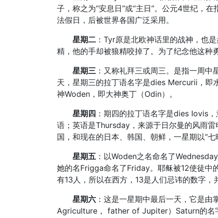
子，称之为“安息日”或“主日”。公元4世纪，
法假日，后被世界各国广泛采用。
星期二
：Tyr原是北欧神话里的战神，也
精，他的手却被狼精咬掉了。为了纪念他这种勇敢
星期三
：又称礼拜三或周三。是指一周中
天，星期三的拉丁语名字是dies Mercurii
神Woden，即大神奥丁（Odin）。
星期四
：期四的拉丁语名字是dies Iov
语；英语是Thursday，来源于日尔曼的风雨雷
国，和现在的日本、韩国、朝鲜，一星期以“七
星期五
：以Woden之名命名了Wednesd
她的名Frigga命名了Friday。耶稣被1
有13人，所以在西方，13是人们忌讳的数字
星期六
：这是一星期中最后一天，它是由掌管
Agriculture， father of Jupite