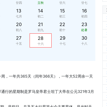
三
廿四
立秋
廿六
廿七
13
14
15
16
十
七月
初二
初三
初四
20
21
22
23
夕
初八
初九
初十
处暑
27
29
30
28
四
十五
十七
十八
十六
周，一年共365天（闰年366天），一年大52周余一天
通行的星期制是罗马皇帝君士坦丁大帝在公元321年3月
时期，是指日、月及五大行星等七个主要星体，是当时天